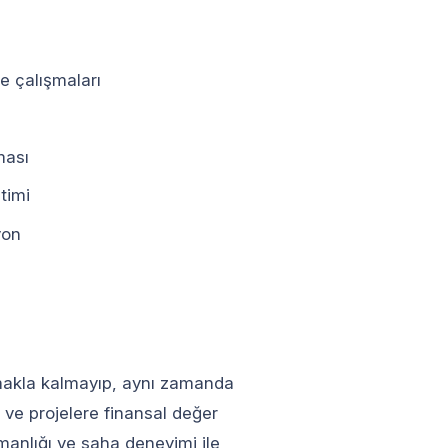
te çalışmaları
ması
timi
yon
amakla kalmayıp, aynı zamanda
 ve projelere finansal değer
manlığı ve saha deneyimi ile