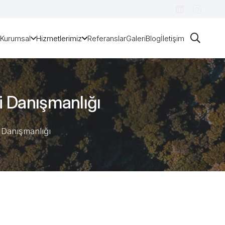
a
Kurumsal
Hizmetlerimiz
Referanslar
Galeri
Blog
İletişim
i Danışmanlığı
i Danışmanlığı