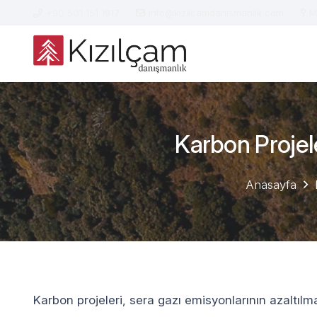
+90 501 151 1917
info@kizilcamdanismanlik.com
M
Karbon Projel
Anasayfa
Karbon projeleri, sera gazı emisyonlarının azaltıl